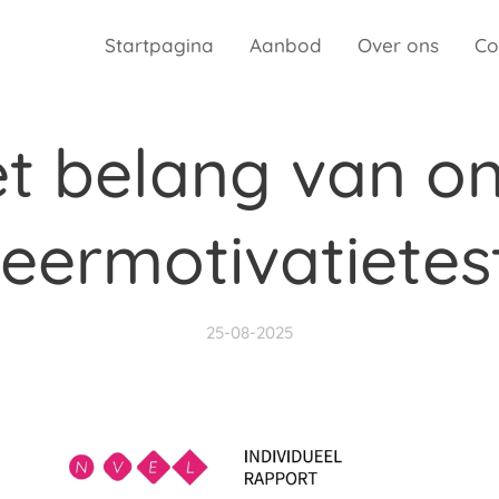
Startpagina
Aanbod
Over ons
Co
t belang van o
leermotivatietes
25-08-2025