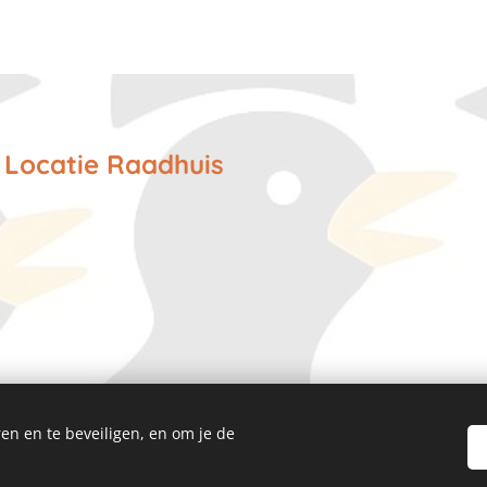
- Locatie Raadhuis
erweg 19F
en en te beveiligen, en om je de
19F Eemnesserweg, 1251NA Laren
Cookies