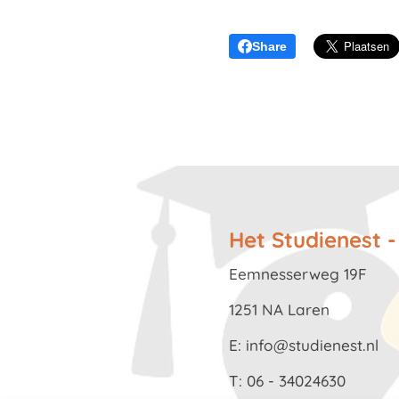
Share
Het Studienest 
Eemness
1251 NA Laren
E: info@studienest.nl
T: 06 - 34024630