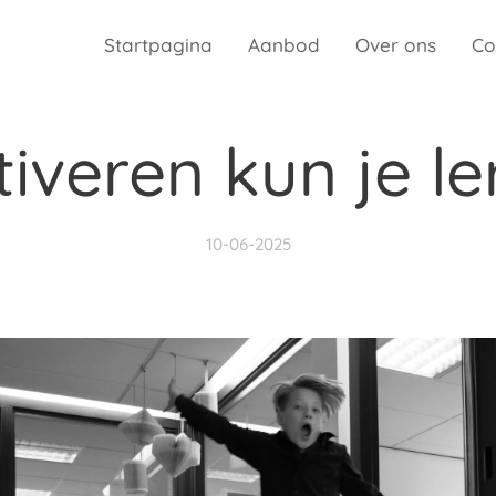
Startpagina
Aanbod
Over ons
Co
iveren kun je le
10-06-2025