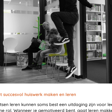
tot succesvol huiswerk maken en leren
sen leren kunnen soms best een uitdaging zijn voor lee
rme rol. Wanneer je gemotiveerd bent, gaat leren makke