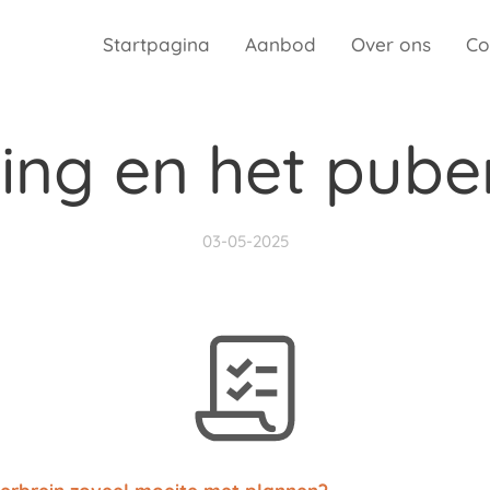
Startpagina
Aanbod
Over ons
Co
ing en het pube
03-05-2025