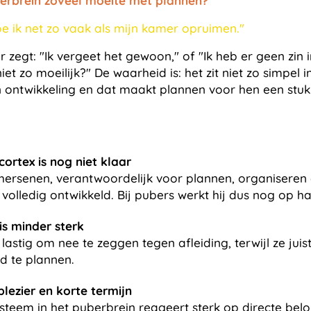
rbrein zoveel moeite met plannen?
oe ik net zo vaak als mijn kamer opruimen."
zegt: "Ik vergeet het gewoon," of "Ik heb er geen zin in,"
et zo moeilijk?" De waarheid is: het zit niet zo simpel 
n ontwikkeling en dat maakt plannen voor hen een stuk 
cortex is nog niet klaar
 hersenen, verantwoordelijk voor plannen, organiseren 
volledig ontwikkeld. Bij pubers werkt hij dus nog op ha
is minder sterk
lastig om nee te zeggen tegen afleiding, terwijl ze juis
 te plannen.
lezier en korte termijn
steem in het puberbrein reageert sterk op directe bel