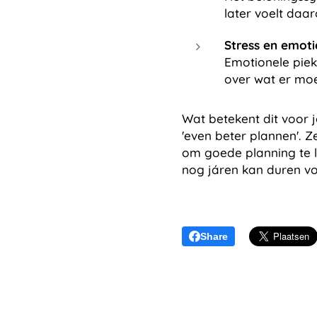
later voelt daa
Stress en emoti
Emotionele piek
over wat er mo
Wat betekent dit voor j
'even beter plannen'. 
om goede planning te l
nog járen kan duren voo
Share