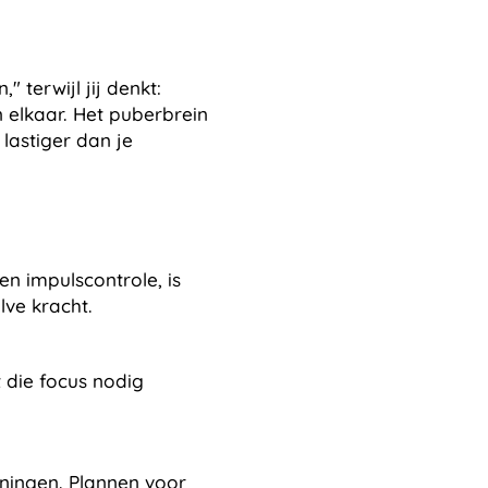
 terwijl jij denkt:
in elkaar. Het puberbrein
lastiger dan je
en impulscontrole, is
lve kracht.
t die focus nodig
oningen. Plannen voor