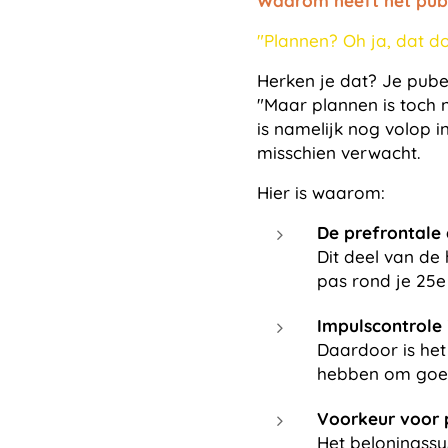
Waarom heeft het pube
"Plannen? Oh ja, dat d
Herken je dat? Je puber 
"Maar plannen is toch ni
is namelijk nog volop i
misschien verwacht.
Hier is waarom:
De prefrontale 
Dit deel van de
pas rond je 25e 
Impulscontrole 
Daardoor is het 
hebben om goed
Voorkeur voor p
Het beloningssy