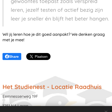
gewoontes toepast zoals verspreid
leren, jezelf testen of actief bezig zijn
leer je sneller én blijft het beter hangen.
Wil jij leren hoe je dit goed aanpakt? We denken graag
met je mee!
Share
Het Studienest - Locatie Raadhuis
Eemnesserweg 19F
1251 NA Laren